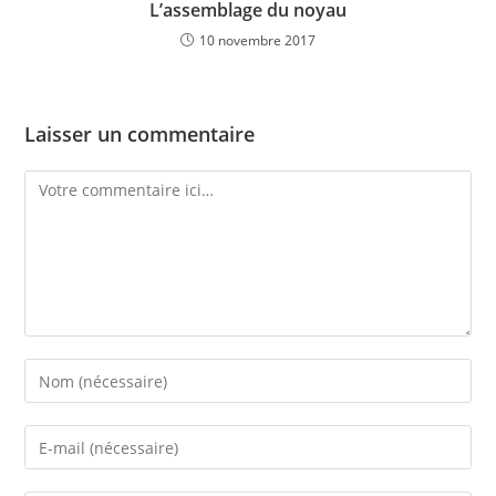
L’assemblage du noyau
10 novembre 2017
Laisser un commentaire
Comment
Enter
your
name
Enter
or
your
username
email