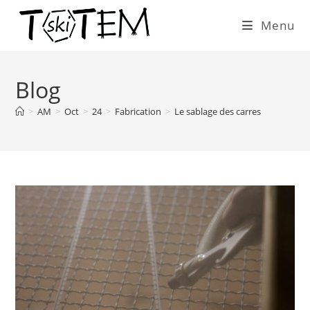
Skip
Menu
to
content
Blog
>
AM
>
Oct
>
24
>
Fabrication
>
Le sablage des carres