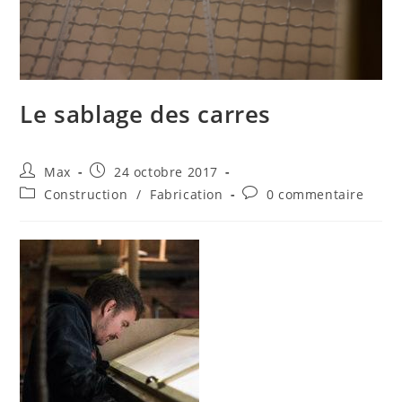
Le sablage des carres
Auteur/autrice
Publication
Max
24 octobre 2017
de
publiée :
Post
Commentaires
Construction
/
Fabrication
0 commentaire
la
category:
de
publication :
la
publication :