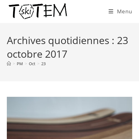
Skip
Menu
to
content
Archives quotidiennes : 23
octobre 2017
>
PM
>
Oct
>
23